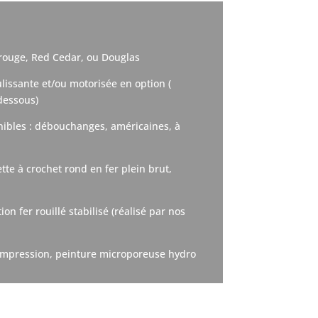
 rouge, Red Cedar, ou Douglas
lissante et/ou motorisée en option (
dessous)
nibles : débouchanges, américaines, à
tte à crochet rond en fer plein brut,
ion fer rouillé stabilisé (réalisé par nos
d’impression, peinture microporeuse hydro